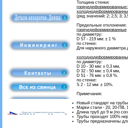
Толщина стенки:
горячедеформированные:
холоднодеформированны
(ряд значений: 2; 2,5; 3; 3,5;
Предельные отклонения:
горячедеформированные
по диаметру:
D 57 - 219 мм: ± 1 %
по стенке:
Для наружного диаметра д
холоднодеформированны
по диаметру:
D 10 - 30 мм: ± 0,3 мм,
D 32 - 50 мм: ± 0,4 мм,
D 51 - 76 мм: ± 0,8 %.
по стенке:
S 2 - 12 мм: ± 10%.
Примечания:
Новый стандарт на трубы 
Марки стали - 20, 20-ПВ
Длина труб до 9 м (по со
Трубы проходят 100% не
Трубы предназначены для