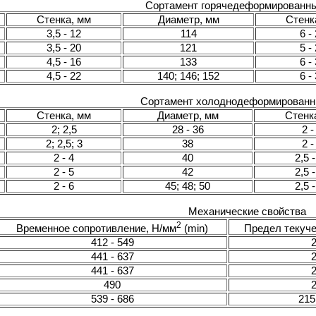
Сортамент горячедеформированны
Стенка, мм
Диаметр, мм
Стенк
3,5 - 12
114
6 -
3,5 - 20
121
5 -
4,5 - 16
133
6 -
4,5 - 22
140; 146; 152
6 -
Сортамент холоднодеформированн
Стенка, мм
Диаметр, мм
Стенк
2; 2,5
28 - 36
2 -
2; 2,5; 3
38
2 -
2 - 4
40
2,5 -
2 - 5
42
2,5 
2 - 6
45; 48; 50
2,5 -
Механические свойства
2
Временное сопротивление, Н/мм
(min)
Предел текуче
412 - 549
441 - 637
441 - 637
490
539 - 686
215