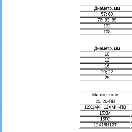
Диаметр, мм
57; 60
76; 83; 89
102
108
Диаметр, мм
10
12
16
20; 22
25
Марка стали
20, 20-ПВ
12Х1МФ, 12ХМФ-ПВ
15ХМ
15ГС
12Х18Н12Т