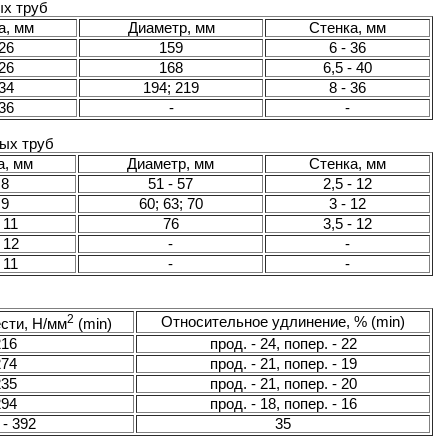
х труб
а, мм
Диаметр, мм
Стенка, мм
 26
159
6 - 36
 26
168
6,5 - 40
 34
194; 219
8 - 36
 36
-
-
ых труб
а, мм
Диаметр, мм
Стенка, мм
 8
51 - 57
2,5 - 12
 9
60; 63; 70
3 - 12
 11
76
3,5 - 12
- 12
-
-
 11
-
-
2
Относительное удлинение, % (min)
сти, Н/мм
(min)
216
прод. - 24, попер. - 22
274
прод. - 21, попер. - 19
235
прод. - 21, попер. - 20
294
прод. - 18, попер. - 16
 - 392
35