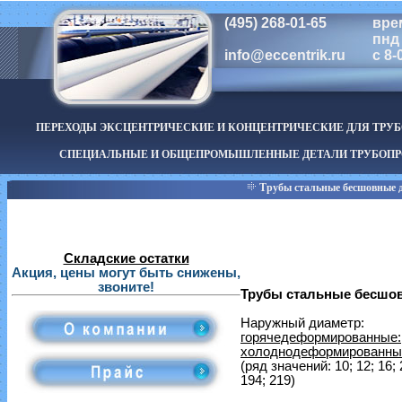
(495) 268-01-65
вре
пнд 
info@eccentrik.ru
с 8-
ПЕРЕХОДЫ ЭКСЦЕНТРИЧЕСКИЕ И КОНЦЕНТРИЧЕСКИЕ ДЛЯ ТРУ
СПЕЦИАЛЬНЫЕ И ОБЩЕПРОМЫШЛЕННЫЕ ДЕТАЛИ ТРУБОПР
Трубы стальные бесшовные д
Складские остатки
Акция, цены могут быть снижены,
звоните!
Трубы стальные бесшов
Наружный диаметр:
горячедеформированные:
холоднодеформированны
(ряд значений: 10; 12; 16; 2
194; 219)