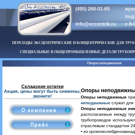
(495) 268-01-65
вре
пнд 
info@eccentrik.ru
с 8-
ПЕРЕХОДЫ ЭКСЦЕНТРИЧЕСКИЕ И КОНЦЕНТРИЧЕСКИЕ ДЛЯ ТРУ
СПЕЦИАЛЬНЫЕ И ОБЩЕПРОМЫШЛЕННЫЕ ДЕТАЛИ ТРУБОПР
Опоры неподвижные
Складские остатки
Опоры неподвижны
Акция, цены могут быть снижены,
звоните!
Опоры неподвижные
при
неподвижные
служат для 
Опоры неподвижные им
располагаемые между тру
трубопроводов использую
отраслевым стандартом 24
• из хромомолибденованад