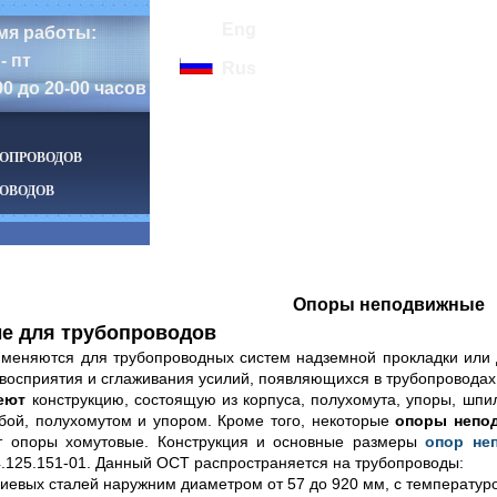
Eng
мя работы:
- пт
Rus
00 до 20-00 часов
БОПРОВОДОВ
ОВОДОВ
Опоры неподвижные
е для трубопроводов
меняются для трубопроводных систем надземной прокладки или 
восприятия и сглаживания усилий, появляющихся в трубопроводах
еют
конструкцию, состоящую из корпуса, полухомута, упоры, шпил
бой, полухомутом и упором. Кроме того, некоторые
опоры непо
т опоры хомутовые. Конструкция и основные размеры
опор не
.125.151-01. Данный ОСТ распространяется на трубопроводы:
иевых сталей наружним диаметром от 57 до 920 мм, с температуро